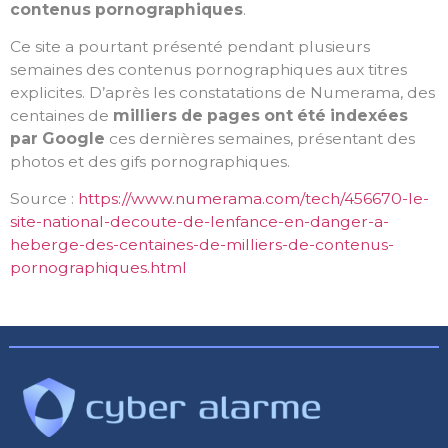
contenus pornographiques
.
Ce site a pourtant présenté pendant plusieurs
semaines des contenus pornographiques aux titres
explicites. D’après les constatations de Numerama, des
centaines de
milliers de pages ont été indexées
par Google
ces dernières semaines, présentant des
photos et des gifs pornographiques.
Source :
https://www.numerama.com/tech/456670-le-
site-national-decoute-de-lenfance-en-danger-a-
heberge-des-centaines-de-milliers-de-contenus-
pornographiques.html