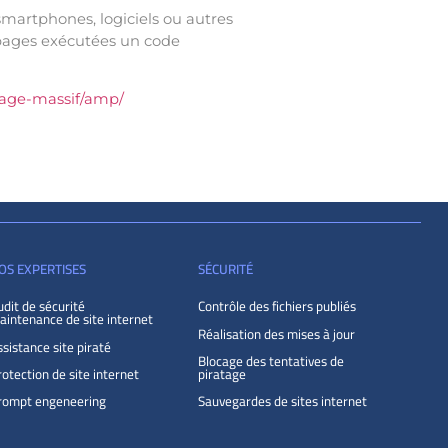
 smartphones, logiciels ou autres
s pages exécutées un code
atage-massif/amp/
OS EXPERTISES
SÉCURITÉ
udit de sécurité
Contrôle des fichiers publiés
aintenance de site internet
Réalisation des mises à jour
sistance site piraté
Blocage des tentatives de
otection de site internet
piratage
rompt engeneering
Sauvegardes de sites internet