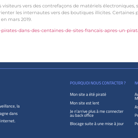
es visiteurs vers des contrefaçons de matériels électroniques,
ienter les internautes vers des boutiques illicites. Certaine
 en mars 2019.
pirates-dans-des-centaines-de-sites-francais-apres-un-pir
POURQUOI NOUS CONTACTER ?
N
Mon site a été piraté
A
M
Mon site est lent
eillance, la
As
Je n’arrive plus à me connecter
pagne dans
au back office
Pr
 internet.
Blocage suite à une mise à jour
P