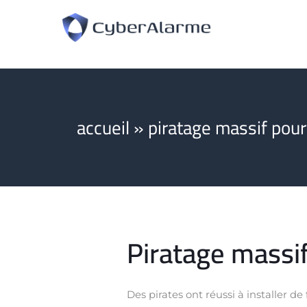
accueil
»
piratage massif pour
Piratage massif
Des pirates ont réussi à installer d