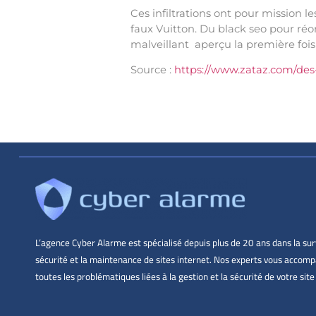
Ces infiltrations ont pour mission l
faux Vuitton. Du black seo pour réor
malveillant aperçu la première fois
Source :
https://www.zataz.com/des-
L’agence Cyber Alarme est spécialisé depuis plus de 20 ans dans la surv
sécurité et la maintenance de sites internet. Nos experts vous accom
toutes les problématiques liées à la gestion et la sécurité de votre site