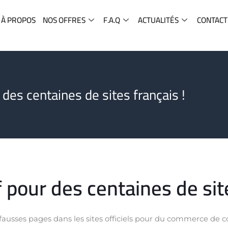
À PROPOS
NOS OFFRES
F.A.Q
ACTUALITÉS
CONTACT
 des centaines de sites français !
 pour des centaines de sit
e fausses pages dans les sites officiels pour du commerce de c